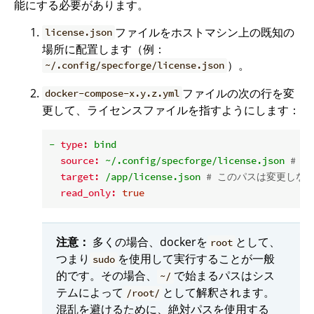
能にする必要があります。
ファイルをホストマシン上の既知の
license.json
場所に配置します（例：
）。
~/.config/specforge/license.json
ファイルの次の行を変
docker-compose-x.y.z.yml
更して、ライセンスファイルを指すようにします：
-
type:
bind
source:
~/.config/specforge/license.json
# 
target:
/app/license.json
# このパスは変更しな
read_only:
true
注意：
多くの場合、dockerを
として、
root
つまり
を使用して実行することが一般
sudo
的です。その場合、
で始まるパスはシス
~/
テムによって
として解釈されます。
/root/
混乱を避けるために、絶対パスを使用する