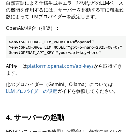
自然言語による仕様生成やエラー説明などのLLMベース
の機能を使用するには、サーバーを起動する前に環境変
数によってLLMプロバイダーを設定します。
OpenAIの場合（推奨）：
$env:SPECFORGE_LLM_PROVIDER="openai"

$env:SPECFORGE_LLM_MODEL="gpt-5-nano-2025-08-07"

APIキーは
platform.openai.com/api-keys
から取得でき
ます。
他のプロバイダー（Gemini、Ollama）については、
LLMプロバイダーの設定
ガイドを参照してください。
4. サーバーの起動
MSIインストーラーを使用した場合は、任意のディレク