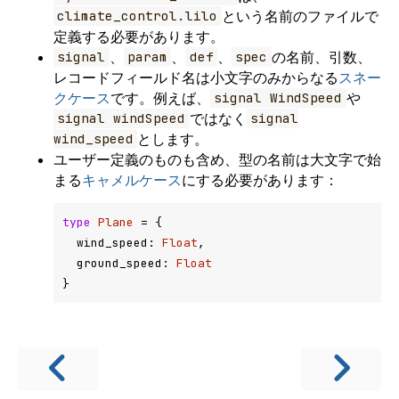
という名前のファイルで
climate_control.lilo
定義する必要があります。
、
、
、
の名前、引数、
signal
param
def
spec
レコードフィールド名は小文字のみからなる
スネー
クケース
です。例えば、
や
signal WindSpeed
ではなく
signal windSpeed
signal
とします。
wind_speed
ユーザー定義のものも含め、型の名前は大文字で始
まる
キャメルケース
にする必要があります：
type
Plane
 = {

  wind_speed: 
Float
,

  ground_speed: 
Float