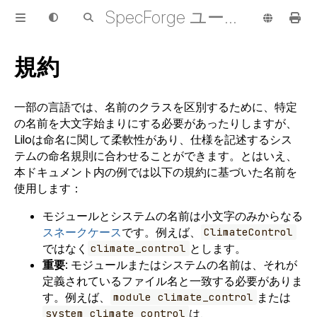
SpecForge ユーザーガイド
規約
一部の言語では、名前のクラスを区別するために、特定
の名前を大文字始まりにする必要があったりしますが、
Liloは命名に関して柔軟性があり、仕様を記述するシス
テムの命名規則に合わせることができます。とはいえ、
本ドキュメント内の例では以下の規約に基づいた名前を
使用します：
モジュールとシステムの名前は小文字のみからなる
スネークケース
です。例えば、
ClimateControl
ではなく
とします。
climate_control
重要
: モジュールまたはシステムの名前は、それが
定義されているファイル名と一致する必要がありま
す。例えば、
または
module climate_control
は、
system climate_control