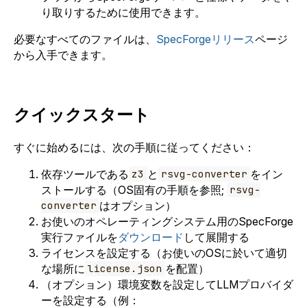
り取りするために使用できます。
必要なすべてのファイルは、
SpecForgeリリース
ページ
から入手できます。
クイックスタート
すぐに始めるには、次の手順に従ってください：
依存ツールである
と
をイン
z3
rsvg-converter
ストールする（OS固有の手順を参照;
rsvg-
はオプション）
converter
お使いのオペレーティングシステム用のSpecForge
実行ファイルを
ダウンロード
して展開する
ライセンスを設定する（お使いのOSに於いて適切
な場所に
を配置）
license.json
（オプション）環境変数を設定してLLMプロバイダ
ーを設定する（例：