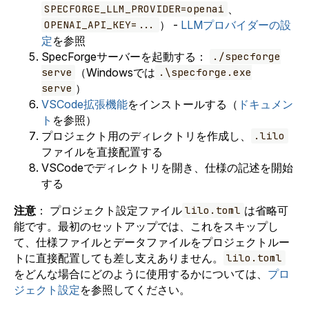
、
SPECFORGE_LLM_PROVIDER=openai
） -
LLMプロバイダーの設
OPENAI_API_KEY=...
定
を参照
SpecForgeサーバーを起動する：
./specforge
（Windowsでは
serve
.\specforge.exe
）
serve
VSCode拡張機能
をインストールする（
ドキュメン
ト
を参照）
プロジェクト用のディレクトリを作成し、
.lilo
ファイルを直接配置する
VSCodeでディレクトリを開き、仕様の記述を開始
する
注意
： プロジェクト設定ファイル
は省略可
lilo.toml
能です。最初のセットアップでは、これをスキップし
て、仕様ファイルとデータファイルをプロジェクトルー
トに直接配置しても差し支えありません。
lilo.toml
をどんな場合にどのように使用するかについては、
プロ
ジェクト設定
を参照してください。