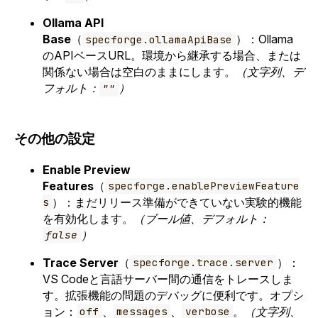
Ollama API
Base
（
）：Ollama
specforge.ollamaApiBase
のAPIベースURL。環境から継承する場合、または
関係ない場合は空白のままにします。
（文字列、デ
フォルト：
）
""
その他の設定
Enable Preview
Features
（
specforge.enablePreviewFeature
）：まだリリース準備ができていない実験的機能
s
を有効化します。
（ブール値、デフォルト：
）
false
Trace Server
（
）：
specforge.trace.server
VS Codeと言語サーバー間の通信をトレースしま
す。拡張機能の問題のデバッグに便利です。オプシ
ョン：
、
、
。
（文字列、
off
messages
verbose