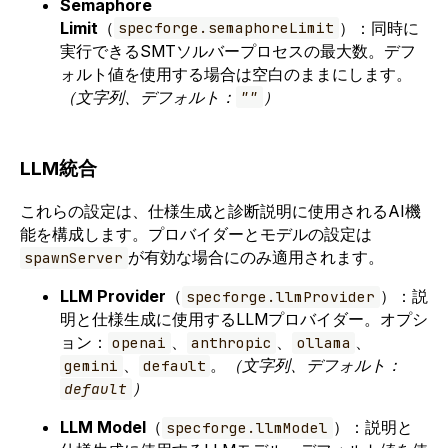
Semaphore
Limit
（
）：同時に
specforge.semaphoreLimit
実行できるSMTソルバープロセスの最大数。デフ
ォルト値を使用する場合は空白のままにします。
（文字列、デフォルト：
）
""
LLM統合
これらの設定は、仕様生成と診断説明に使用されるAI機
能を構成します。プロバイダーとモデルの設定は
が有効な場合にのみ適用されます。
spawnServer
LLM Provider
（
）：説
specforge.llmProvider
明と仕様生成に使用するLLMプロバイダー。オプシ
ョン：
、
、
、
openai
anthropic
ollama
、
。
（文字列、デフォルト：
gemini
default
）
default
LLM Model
（
）：説明と
specforge.llmModel