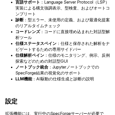
言語サポート
：Language Server Protocol（LSP）
実装による構文強調表示、型検査、およびオートコ
ンプリート
診断
：型エラー、未使用の定義、および最適化提案
のリアルタイムチェック
コードレンズ
：コードに直接埋め込まれた対話型解
析ツール
仕様ステータスペイン
：仕様と保存された解析をナ
ビゲートするための専用サイドバー
仕様解析ペイン
：仕様のモニタリング、例示、反例
探索などのための対話型GUI
ノートブック統合
：Jupyterノートブックでの
SpecForge結果の視覚化のサポート
LLM機能
：AI駆動の仕様生成と診断の説明
設定
拡張機能には、実行中のSpecForgeサーバーが必要で