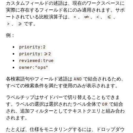
カスタムフィールドの述語は、現在のワークスペースに
実際に存在するフィールド名にのみ適用されます。サポ
ートされている比較演算子は、
、
、
、
、
=
!=
<
<=
、
です。
>
>=
例：
priority:2
priority:>=2
reviewed:true
owner:"ops"
各検索語句やフィールド述語は
で結合されるため、
AND
すべての検索条件を満たす使用のみが表示されます。
ラベルチップはサイドバーで切り替えることもできま
す。ラベルの選択は選択されたラベル全体で
で結合
OR
され、追加フィルターとしてテキストクエリと組み合わ
されます。
たとえば、仕様をモニタリングするには、ドロップダウ