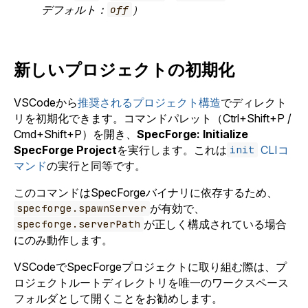
デフォルト：
）
off
新しいプロジェクトの初期化
VSCodeから
推奨されるプロジェクト構造
でディレクト
リを初期化できます。コマンドパレット（Ctrl+Shift+P /
Cmd+Shift+P）を開き、
SpecForge: Initialize
SpecForge Project
を実行します。これは
CLIコ
init
マンド
の実行と同等です。
このコマンドはSpecForgeバイナリに依存するため、
が有効で、
specforge.spawnServer
が正しく構成されている場合
specforge.serverPath
にのみ動作します。
VSCodeでSpecForgeプロジェクトに取り組む際は、プ
ロジェクトルートディレクトリを唯一のワークスペース
フォルダとして開くことをお勧めします。