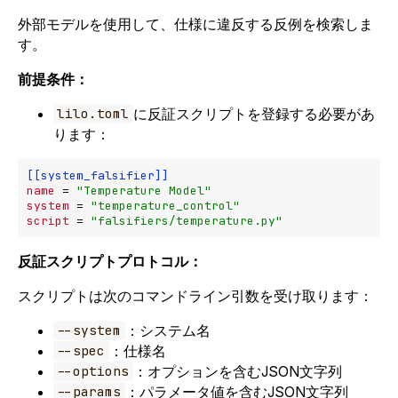
外部モデルを使用して、仕様に違反する反例を検索しま
す。
前提条件：
に反証スクリプトを登録する必要があ
lilo.toml
ります：
[[system_falsifier]]
name
 = 
"Temperature Model"
system
 = 
"temperature_control"
script
 = 
"falsifiers/temperature.py"
反証スクリプトプロトコル：
スクリプトは次のコマンドライン引数を受け取ります：
：システム名
--system
：仕様名
--spec
：オプションを含むJSON文字列
--options
：パラメータ値を含むJSON文字列
--params