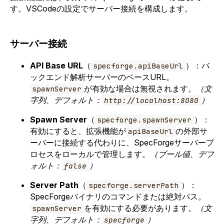
す。VSCodeの設定でサーバー接続を構成します。
サーバー接続
API Base URL
（
）：バ
specforge.apiBaseUrl
ックエンド解析サーバーのベースURL。
が有効な場合は無視されます。
（文
spawnServer
字列、デフォルト：
）
http://localhost:8080
Spawn Server
（
）：
specforge.spawnServer
有効にすると、拡張機能が
の外部サ
apiBaseUrl
ーバーに接続する代わりに、SpecForgeサーバープ
ロセスをローカルで管理します。
（ブール値、デフ
ォルト：
）
false
Server Path
（
）：
specforge.serverPath
SpecForgeバイナリのコマンドまたは絶対パス。
を有効にする必要があります。
（文
spawnServer
字列、デフォルト：
）
specforge